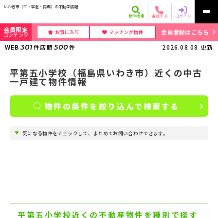
いわき市（平・常磐・内郷）の不動産情報
物件検索
電話する
ログイン
会員限定
会員登録はこちら
お気に入り
マッチング物件
コンテンツ
WEB
301
件
店頭
500
件
2026.08.08
更新
平第五小学校（福島県いわき市）近くの中古
一戸建て物件情報
物件の条件を絞り込んで検索する
気になる物件をチェックして、まとめてお問い合わせできます。
平第五小学校近くの不動産物件を種別で探す