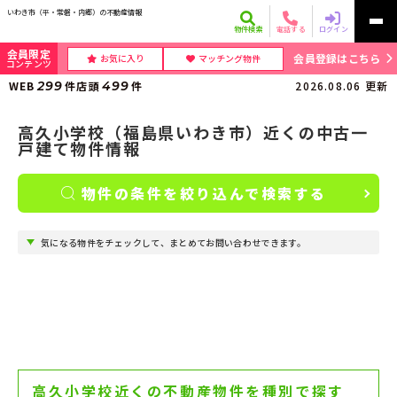
いわき市（平・常磐・内郷）の不動産情報
物件検索
電話する
ログイン
会員限定
会員登録はこちら
お気に入り
マッチング物件
コンテンツ
WEB
299
件
店頭
499
件
2026.08.06
更新
高久小学校（福島県いわき市）近くの中古一
戸建て物件情報
物件の条件を絞り込んで検索する
気になる物件をチェックして、まとめてお問い合わせできます。
高久小学校近くの不動産物件を種別で探す