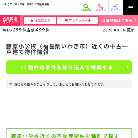
いわき市（平・常磐・内郷）の不動産情報
物件検索
電話する
ログイン
会員限定
会員登録はこちら
お気に入り
マッチング物件
コンテンツ
WEB
299
件
店頭
499
件
2026.08.06
更新
藤原小学校（福島県いわき市）近くの中古一
戸建て物件情報
物件の条件を絞り込んで検索する
気になる物件をチェックして、まとめてお問い合わせできます。
藤原小学校近くの不動産物件を種別で探す