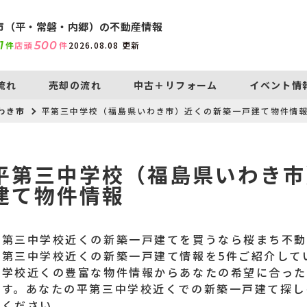
市（平・常磐・内郷）の不動産情報
1
件
店頭
500
件
2026.08.08
更新
流れ
売却の流れ
中古＋リフォーム
イベント情
わき市
平第三中学校（福島県いわき市）近くの新築一戸建て物件情
平第三中学校（福島県いわき市
建て物件情報
平第三中学校近くの新築一戸建てを買うなら桜まち不
平第三中学校近くの新築一戸建て情報を5件ご紹介して
中学校近くの豊富な物件情報からあなたの希望に合った
ます。あなたの平第三中学校近くでの新築一戸建て探し
てください。