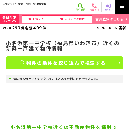
いわき市（平・常磐・内郷）の不動産情報
物件検索
電話する
ログイン
会員限定
会員登録はこちら
お気に入り
マッチング物件
コンテンツ
WEB
299
件
店頭
499
件
2026.08.06
更新
小名浜第一中学校（福島県いわき市）近くの
新築一戸建て物件情報
物件の条件を絞り込んで検索する
気になる物件をチェックして、まとめてお問い合わせできます。
小名浜第一中学校近くの不動産物件を種別で