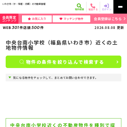
いわき市（平・常磐・内郷）の不動産情報
物件検索
電話する
ログイン
会員限定
会員登録はこちら
お気に入り
マッチング物件
コンテンツ
WEB
301
件
店頭
500
件
2026.08.08
更新
中央台南小学校（福島県いわき市）近くの土
地物件情報
物件の条件を絞り込んで検索する
気になる物件をチェックして、まとめてお問い合わせできます。
中央台南小学校近くの不動産物件を種別で探