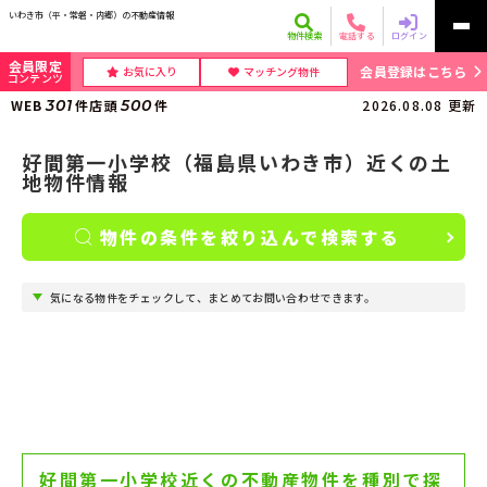
いわき市（平・常磐・内郷）の不動産情報
物件検索
電話する
ログイン
会員限定
会員登録はこちら
お気に入り
マッチング物件
コンテンツ
WEB
301
件
店頭
500
件
2026.08.08
更新
好間第一小学校（福島県いわき市）近くの土
地物件情報
物件の条件を絞り込んで検索する
気になる物件をチェックして、まとめてお問い合わせできます。
好間第一小学校近くの不動産物件を種別で探