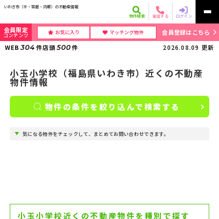
いわき市（平・常磐・内郷）の不動産情報
物件検索
電話する
ログイン
会員限定
会員登録はこちら
お気に入り
マッチング物件
コンテンツ
WEB
304
件
店頭
500
件
2026.08.09
更新
小玉小学校（福島県いわき市）近くの不動産
物件情報
物件の条件を絞り込んで検索する
気になる物件をチェックして、まとめてお問い合わせできます。
小玉小学校近くの不動産物件を種別で探す