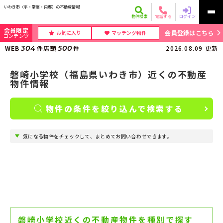
いわき市（平・常磐・内郷）の不動産情報
物件検索
電話する
ログイン
会員限定
会員登録はこちら
お気に入り
マッチング物件
コンテンツ
WEB
304
件
店頭
500
件
2026.08.09
更新
磐崎小学校（福島県いわき市）近くの不動産
物件情報
物件の条件を絞り込んで検索する
気になる物件をチェックして、まとめてお問い合わせできます。
磐崎小学校近くの不動産物件を種別で探す