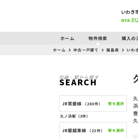
いわき
WEB
31
ホーム
物件検索
購入の
ホーム
中古一戸建て
福島県
いわ
沿線・駅から探す
SEARCH
JR常磐線
駅を選択
（
280件
）
久ノ浜駅（
3件
）
JR磐越東線
駅を選択
（
23件
）