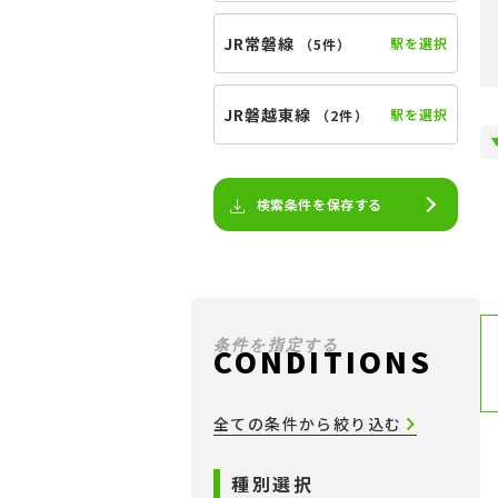
JR常磐線
駅を選択
（
5件
）
JR磐越東線
駅を選択
（
2件
）
検索条件を保存する
条件を指定する
CONDITIONS
全ての条件から絞り込む
種別選択