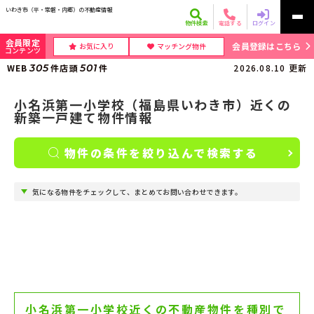
いわき市（平・常磐・内郷）の不動産情報
物件検索
電話する
ログイン
会員限定
会員登録はこちら
お気に入り
マッチング物件
コンテンツ
WEB
305
件
店頭
501
件
2026.08.10
更新
小名浜第一小学校（福島県いわき市）近くの
新築一戸建て物件情報
物件の条件を絞り込んで検索する
気になる物件をチェックして、まとめてお問い合わせできます。
小名浜第一小学校近くの不動産物件を種別で