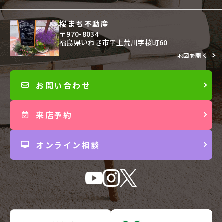
桜まち不動産
〒970-8034
福島県いわき市平上荒川字桜町60
地図を開く
お問い合わせ
来店予約
オンライン相談