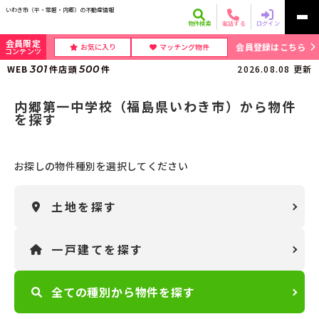
いわき市（平・常磐・内郷）の不動産情報
物件検索
電話する
ログイン
会員限定
会員登録はこちら
お気に入り
マッチング物件
コンテンツ
WEB
301
件
店頭
500
件
2026.08.08
更新
内郷第一中学校（福島県いわき市）から物件
を探す
お探しの物件種別を選択してください
土地
を
探す
一戸建て
を
探す
全ての種別から
物件を探す