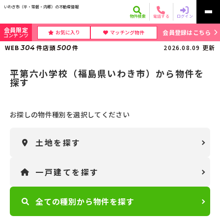
いわき市（平・常磐・内郷）の不動産情報
物件検索
電話する
ログイン
会員限定
会員登録はこちら
お気に入り
マッチング物件
コンテンツ
WEB
304
件
店頭
500
件
2026.08.09
更新
平第六小学校（福島県いわき市）から物件を
探す
お探しの物件種別を選択してください
土地
を
探す
一戸建て
を
探す
全ての種別から
物件を探す