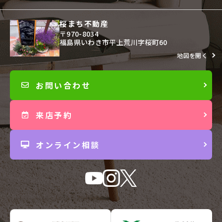
桜まち不動産
〒970-8034
福島県いわき市平上荒川字桜町60
地図を開く
お問い合わせ
来店予約
オンライン相談