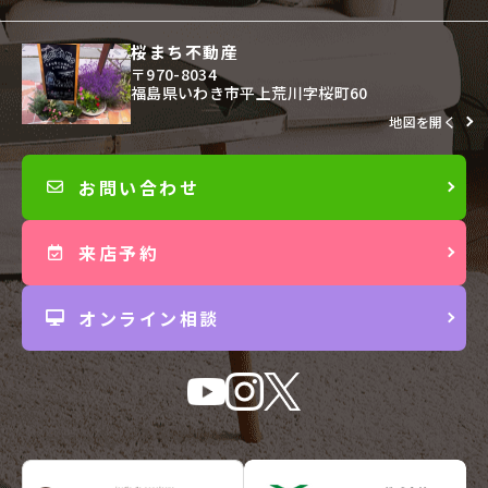
桜まち不動産
〒970-8034
福島県いわき市平上荒川字桜町60
地図を開く
お問い合わせ
来店予約
オンライン相談