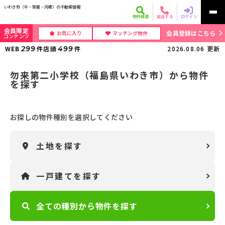
いわき市（平・常磐・内郷）の不動産情報
物件検索
電話する
ログイン
会員限定
会員登録はこちら
お気に入り
マッチング物件
コンテンツ
WEB
299
件
店頭
499
件
2026.08.06
更新
勿来第二小学校（福島県いわき市）から物件
を探す
お探しの物件種別を選択してください
土地
を
探す
一戸建て
を
探す
全ての種別から
物件を探す