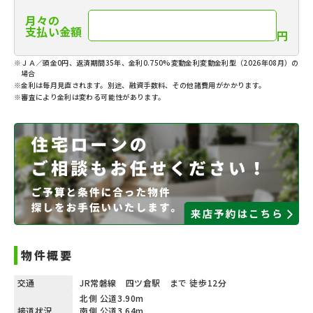
月々の
支払い金額
円
※ＪＡ／頭金0円、返済期間35年、金利0.750%変動金利変動金利型（2026年08月）の
場合
※金利は毎月見直されます。別途、融資手数料、その他諸費用がかかります。
※審査により金利は変わる可能性があります。
物件概要
交通
JR常磐線 四ツ倉駅 まで 徒歩12分
北側 公道3.90m
接道状況
南側 公道3.64m