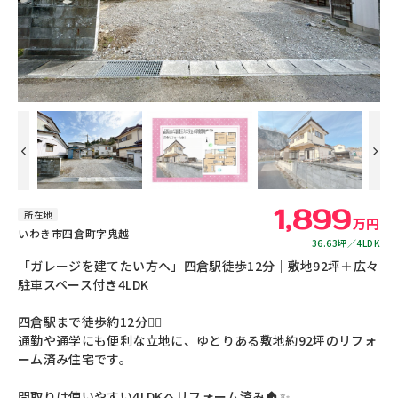
【
り点
リフォーム中です 駐車場部分だけで約45坪ありますので、ガレージを建
てたい方や倉庫を建てたい方など様々なご要望を叶えられるおうちです。
物置や間口のブロック塀を一部解体しますので、8台ほど駐車可能になり
ます。
1,899
所在地
万円
いわき市四倉町字鬼越
36.63坪
4LDK
「ガレージを建てたい方へ」四倉駅徒歩12分｜敷地92坪＋広々
駐車スペース付き4LDK
四倉駅まで徒歩約12分🚶‍♂️
通勤や通学にも便利な立地に、ゆとりある敷地約92坪のリフォ
ーム済み住宅です。
間取りは使いやすい4LDKへリフォーム済み🏠✨