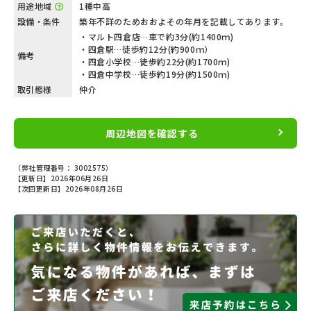
用途地域
1種中高
設備・条件
築年不詳のためおおよその年月を記載してあります。
・マルト四倉店…車で約3分(約1400ｍ)
・四倉駅…徒歩約12分(約900ｍ）
備考
・四倉小学校…徒歩約22分(約1700ｍ)
・四倉中学校…徒歩約19分(約1500ｍ)
取引態様
仲介
周辺地図を確認する
（弊社管理番号： 3002575）
【更新日】2026年06月26日
【次回更新日】2026年08月26日