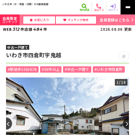
いわき市（平・常磐・内郷）の不動産情報
物件検索
電話する
ログイン
会員限定
会員登録はこちら
お気に入り
マッチング物件
コンテンツ
WEB
312
件
店頭
484
件
2026.08.06
更新
中古一戸建て
いわき市四倉町字鬼越
#駅徒歩10分以内
#50坪以上
#中古一戸建て
#いわき市四倉町
1
/18