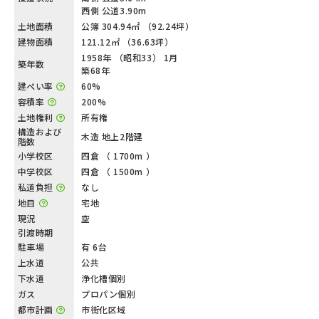
西側 公道3.90m
土地面積
公簿 304.94㎡ （92.24坪）
建物面積
121.12㎡ （36.63坪）
1958年 （昭和33） 1月
築年数
築68年
建ぺい率
60%
容積率
200%
土地権利
所有権
構造および
木造 地上2階建
階数
小学校区
四倉 （ 1700m ）
中学校区
四倉 （ 1500m ）
私道負担
なし
地目
宅地
現況
空
引渡時期
駐車場
有 6台
上水道
公共
下水道
浄化槽個別
ガス
プロパン個別
都市計画
市街化区域