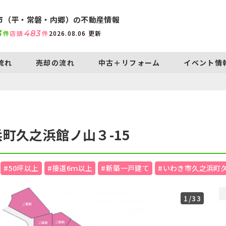
市（平・常磐・内郷）の不動産情報
3
件
店頭
483
件
2026.08.06
更新
流れ
売却の流れ
中古＋リフォーム
イベント情
町久之浜館ノ山３-15
#50坪以上
#接道6ｍ以上
#新築一戸建て
#いわき市久之浜町
1
/33