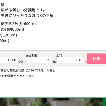
高台
に広がる新しい分譲地です。
夫婦にぴったりな2LDKの平屋。
歩約8分(約600ｍ)
分(約600ｍ)
1200ｍ)
0ｍ)
支払期間
金利
計算
万円
年
%
変動金利変動金利型（2026年08月）の場合
その他諸費用がかかります。