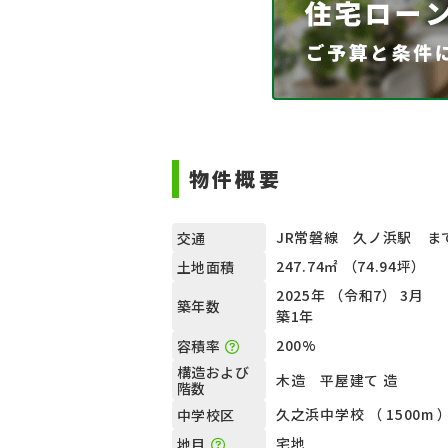
物件概要
JR常磐線 久ノ浜駅 まで
交通
247.74㎡ （74.94坪）
土地面積
2025年 （令和7） 3月
築年数
築1年
200%
容積率
構造および
木造 平屋建て 造
階数
久之浜中学校 （ 1500m 
中学校区
宅地
地目