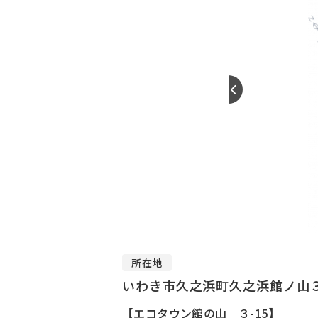
所在地
いわき市久之浜町久之浜館ノ山３
【エコタウン館の山 ３-15】