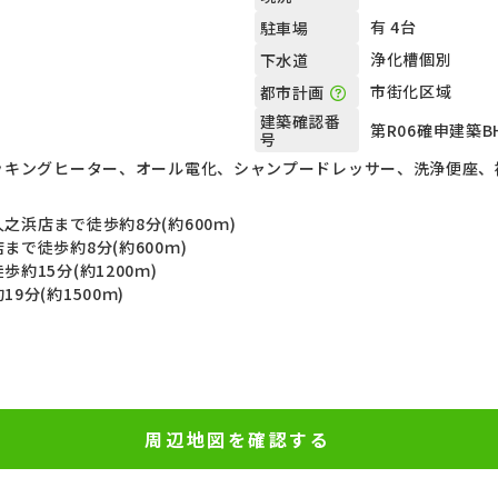
有 4台
駐車場
浄化槽個別
下水道
市街化区域
都市計画
建築確認番
第R06確申建築B
号
クッキングヒーター、オール電化、シャンプードレッサー、洗浄便座
之浜店まで徒歩約8分(約600ｍ)
で徒歩約8分(約600ｍ)
約15分(約1200ｍ)
9分(約1500ｍ)
周辺地図を確認する