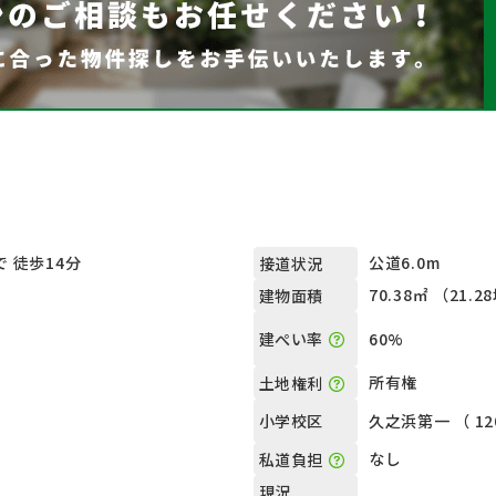
 徒歩14分
公道6.0m
接道状況
70.38㎡ （21.2
建物面積
60%
建ぺい率
所有権
土地権利
久之浜第一 （ 12
小学校区
）
なし
私道負担
現況