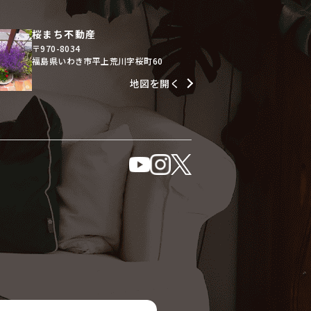
桜まち不動産
〒970-8034
福島県いわき市平上荒川字桜町60
地図を開く