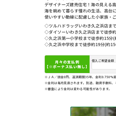
デザイナーズ建売住宅！海の見える
海を眺めて暮らす憧れの生活、高台
使いやすい動線に配慮した小家族・ご
◇ツルハドラッグいわき久之浜店まで徒
◇ダイソーいわき久之浜店まで徒歩約8
◇久之浜第一小学校まで徒歩約15分(約
◇久之浜中学校まで徒歩約19分(約150
借入ご希望金額
月々の支払例
【※ボーナス払い無し】
※ＪＡ／頭金0円、返済期間35年、金利0.750%
※金利は毎月見直されます。別途、融資手数料、
※審査により金利は変わる可能性があります。