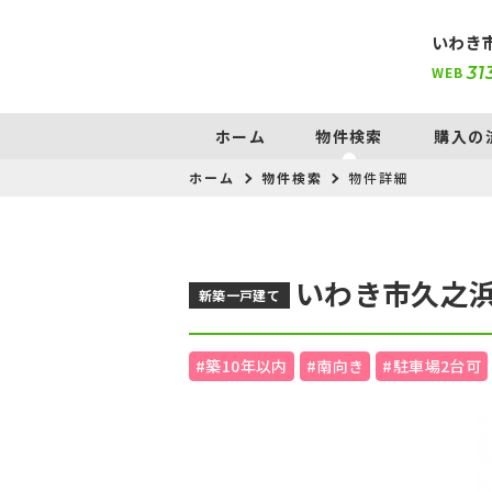
いわき
WEB
31
ホーム
物件検索
購入の
ホーム
物件検索
物件詳細
いわき市久之浜
新築一戸建て
#築10年以内
#南向き
#駐車場2台可