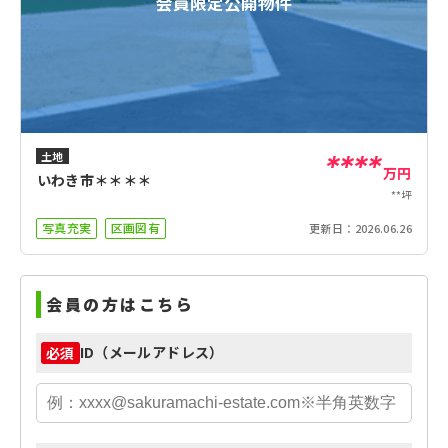
会員限定公開物件
土地
****
万円
いわき市＊＊＊＊
**坪
写真充実
区画図有
更新日：
2026.06.26
会員の方はこちら
ID（メールアドレス）
必須