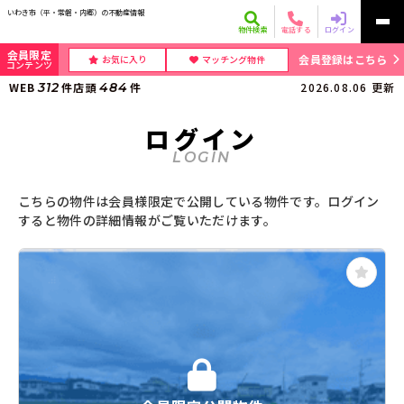
いわき市（平・常磐・内郷）の不動産情報
物件検索
電話する
ログイン
会員限定
会員登録はこちら
お気に入り
マッチング物件
コンテンツ
WEB
312
件
店頭
484
件
2026.08.06
更新
ログイン
LOGIN
こちらの物件は会員様限定で公開している物件です。ログイン
すると物件の詳細情報がご覧いただけます。