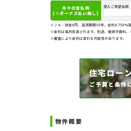
借入ご希望金額
月々の支払例
【※ボーナス払い無し】
※ＪＡ／頭金0円、返済期間35年、金利0.750%
※金利は毎月見直されます。別途、融資手数料、
※審査により金利は変わる可能性があります。
物件概要