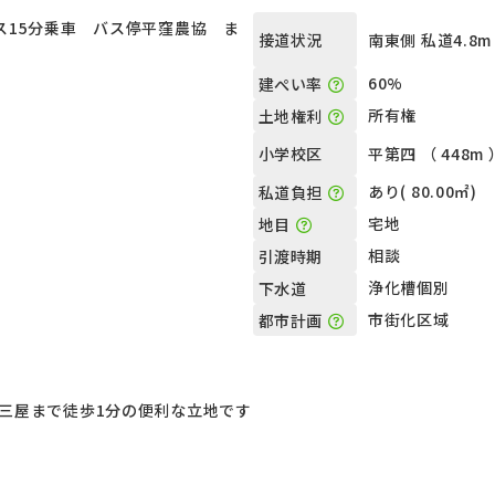
ス15分乗車 バス停平窪農協 ま
南東側 私道4.8m
接道状況
60%
建ぺい率
所有権
土地権利
平第四 （ 448m 
小学校区
あり( 80.00㎡)
私道負担
宅地
地目
相談
引渡時期
浄化槽個別
下水道
市街化区域
都市計画
三屋まで徒歩1分の便利な立地です