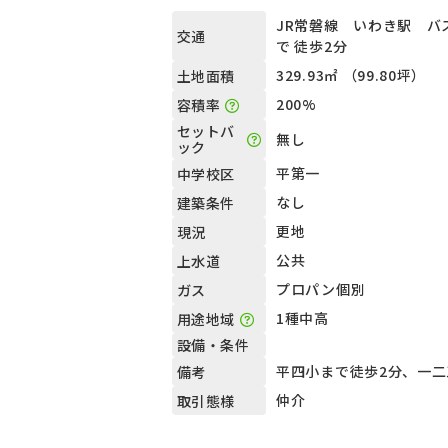
JR常磐線 いわき駅 バ
交通
で 徒歩2分
329.93㎡ （99.80坪）
土地面積
200%
容積率
セットバ
無し
ック
平第一
中学校区
なし
建築条件
更地
現況
公共
上水道
プロパン個別
ガス
1種中高
用途地域
設備・条件
平四小まで徒歩2分、一二
備考
仲介
取引態様