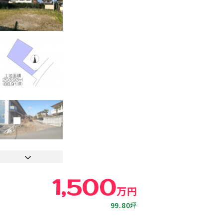
取り】
1,500
万円
99.80坪