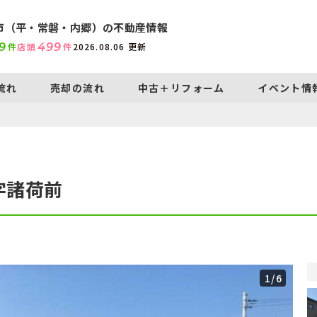
市（平・常磐・内郷）の不動産情報
9
件
店頭
499
件
2026.08.06
更新
流れ
売却の流れ
中古＋リフォーム
イベント情
字諸荷前
1
/6