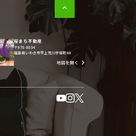
桜まち不動産
〒970-8034
福島県いわき市平上荒川字桜町60
地図を開く