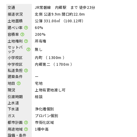
交通
JR常磐線 内郷駅 まで 徒歩23分
接道状況
北側 公道9.9m 間口約22.0m
土地面積
公簿 331.00㎡ （100.12坪）
建ぺい率
60%
容積率
200%
土地権利
所有権
セットバ
無し
ック
小学校区
内町 （ 1300m ）
中学校区
内郷第二 （ 1700m ）
私道負担
建築条件
ー
地目
宅地
現況
上物有更地渡し可
引渡時期
相談
上水道
下水道
浄化槽個別
ガス
プロパン個別
都市計画
市街化区域
用途地域
1種中高
設備・条件