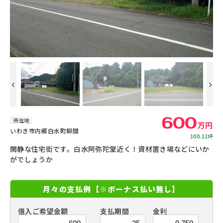
【
600
所在地
万円
いわき市内郷白水町柳間
100.12坪
閑静な住宅街です。白水阿弥陀堂近く！資材置き場などにいか
がでしょうか
月々の支払例
【※ボーナス払い無し】
借入ご希望金額
支払期間
金利