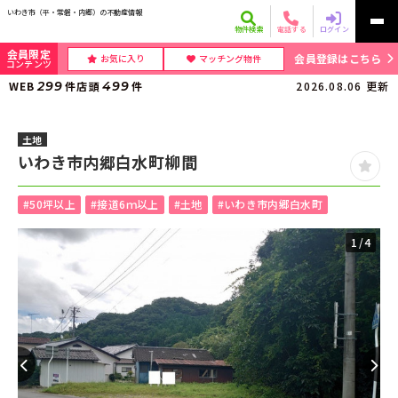
いわき市（平・常磐・内郷）の不動産情報
物件検索
電話する
ログイン
会員限定
会員登録はこちら
お気に入り
マッチング物件
コンテンツ
WEB
299
件
店頭
499
件
2026.08.06
更新
土地
いわき市内郷白水町柳間
#50坪以上
#接道6ｍ以上
#土地
#いわき市内郷白水町
1
/4