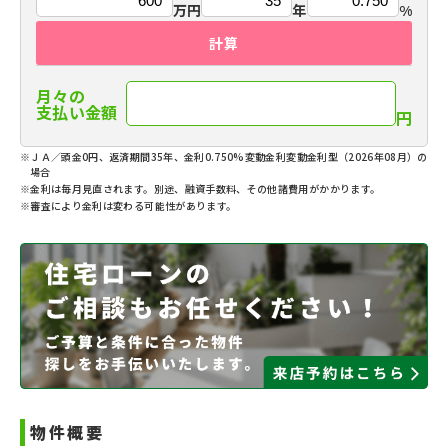
万円
年
%
計算
月々の
支払い金額
円
※ＪＡ／頭金0円、返済期間35年、金利0.750%変動金利変動金利型（2026年08月）の
場合
※金利は毎月見直されます。別途、融資手数料、その他諸費用がかかります。
※審査により金利は変わる可能性があります。
物件概要